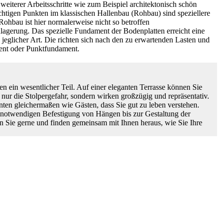
 weiterer Arbeitsschritte wie zum Beispiel architektonisch schön
tigen Punkten im klassischen Hallenbau (Rohbau) sind speziellere
Rohbau ist hier normalerweise nicht so betroffen
agerung. Das spezielle Fundament der Bodenplatten erreicht eine
eglicher Art. Die richten sich nach den zu erwartenden Lasten und
ment oder Punktfundament.
n ein wesentlicher Teil. Auf einer eleganten Terrasse können Sie
nur die Stolpergefahr, sondern wirken großzügig und repräsentativ.
nten gleichermaßen wie Gästen, dass Sie gut zu leben verstehen.
ll notwendigen Befestigung von Hängen bis zur Gestaltung der
n Sie gerne und finden gemeinsam mit Ihnen heraus, wie Sie Ihre