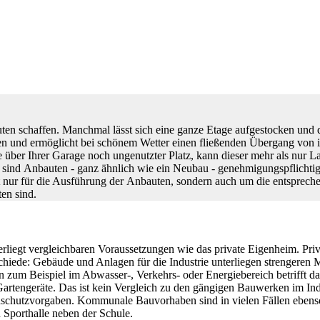
auten schaffen. Manchmal lässt sich eine ganze Etage aufgestocken un
en und ermöglicht bei schönem Wetter einen fließenden Übergang von i
über Ihrer Garage noch ungenutzter Platz, kann dieser mehr als nur La
s sind Anbauten - ganz ähnlich wie ein Neubau - genehmigungspflichti
nicht nur für die Ausführung der Anbauten, sondern auch um die entspr
en sind.
liegt vergleichbaren Voraussetzungen wie das private Eigenheim. Priva
rschiede: Gebäude und Anlagen für die Industrie unterliegen strengere
um Beispiel im Abwasser-, Verkehrs- oder Energiebereich betrifft da
 Gartengeräte. Das ist kein Vergleich zu den gängigen Bauwerken im In
dschutzvorgaben. Kommunale Bauvorhaben sind in vielen Fällen ebenso
n Sporthalle neben der Schule.