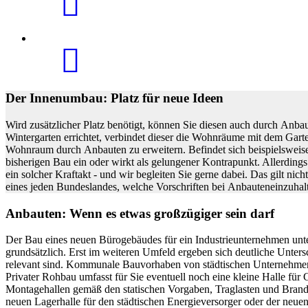
Der Innenumbau: Platz für neue Ideen
Wird zusätzlicher Platz benötigt, können Sie diesen auch durch Anb
Wintergarten errichtet, verbindet dieser die Wohnräume mit dem Gart
Wohnraum durch Anbauten zu erweitern. Befindet sich beispielsweise 
bisherigen Bau ein oder wirkt als gelungener Kontrapunkt. Allerding
ein solcher Kraftakt - und wir begleiten Sie gerne dabei. Das gilt 
eines jeden Bundeslandes, welche Vorschriften bei Anbauteneinzuhalt
Anbauten: Wenn es etwas großzügiger sein darf
Der Bau eines neuen Bürogebäudes für ein Industrieunternehmen unter
grundsätzlich. Erst im weiteren Umfeld ergeben sich deutliche Unte
relevant sind. Kommunale Bauvorhaben von städtischen Unternehmen z
Privater Rohbau umfasst für Sie eventuell noch eine kleine Halle für
Montagehallen gemäß den statischen Vorgaben, Traglasten und Bran
neuen Lagerhalle für den städtischen Energieversorger oder der neue