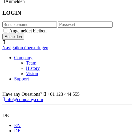
Anmelden
LOGIN
Angemeldet bleiben
Navigation überspringen
Company
Team
History
Vision
Support
Have any Questions?
+01 123 444 555
info@company.com
DE
EN
DE