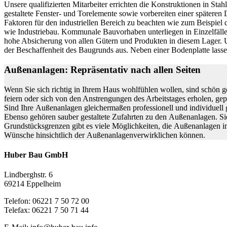
Unsere qualifizierten Mitarbeiter errichten die Konstruktionen in Sta
gestaltete Fenster- und Torelemente sowie vorbereiten einer späte
Faktoren für den industriellen Bereich zu beachten wie zum Beispiel 
wie Industriebau. Kommunale Bauvorhaben unterliegen in Einzelfäll
hohe Absicherung von allen Gütern und Produkten in diesem Lager. U
der Beschaffenheit des Baugrunds aus. Neben einer Bodenplatte las
Außenanlagen: Repräsentativ nach allen Seiten
Wenn Sie sich richtig in Ihrem Haus wohlfühlen wollen, sind schön g
feiern oder sich von den Anstrengungen des Arbeitstages erholen, gep
Sind Ihre Außenanlagen gleichermaßen professionell und individuell g
Ebenso gehören sauber gestaltete Zufahrten zu den Außenanlagen. Sie
Grundstücksgrenzen gibt es viele Möglichkeiten, die Außenanlagen im
Wünsche hinsichtlich der Außenanlagenverwirklichen können.
Huber Bau GmbH
Lindberghstr. 6
69214 Eppelheim
Telefon: 06221 7 50 72 00
Telefax: 06221 7 50 71 44