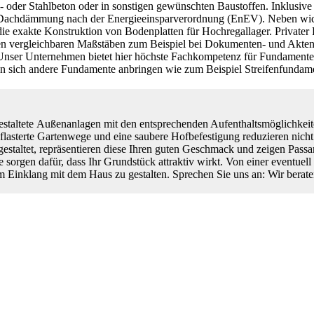
hl- oder Stahlbeton oder in sonstigen gewünschten Baustoffen. Inklusive
ren Dachdämmung nach der Energieeinsparverordnung (EnEV). Neben wich
die exakte Konstruktion von Bodenplatten für Hochregallager. Privater 
en vergleichbaren Maßstäben zum Beispiel bei Dokumenten- und Aktenl
nser Unternehmen bietet hier höchste Fachkompetenz für Fundamente j
sen sich andere Fundamente anbringen wie zum Beispiel Streifenfunda
estaltete Außenanlagen mit den entsprechenden Aufenthaltsmöglichkeite
flasterte Gartenwege und eine saubere Hofbefestigung reduzieren nicht 
estaltet, repräsentieren diese Ihren guten Geschmack und zeigen Passa
 sorgen dafür, dass Ihr Grundstück attraktiv wirkt. Von einer eventue
 Einklang mit dem Haus zu gestalten. Sprechen Sie uns an: Wir berate